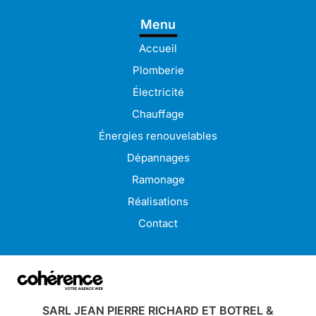
Plombier à Guingamp
Plombier à Pabu
Menu
Plombier à Lamballe
Plombier à Pleudaniel
Plombier à Langueux
Accueil
Plombier à Lannion
Plombier à Lanvollon
Plomberie
Plombier à Lézardrieux
Plombier à Paimpol
Électricité
Plombier à Perros-Guirec
Plombier à Plérin
Chauffage
Plombier à Bégard
Plombier à Pordic
Énergies renouvelables
Plombier à Binic-Étables-sur-Mer
Plombier à Saint-Brieuc
Dépannages
Plombier à Trégueux
Plombier à Ploumagoar
Ramonage
Plombier à Tréguier
Plombier à Pontrieux
Réalisations
Contact
SARL JEAN PIERRE RICHARD ET BOTREL &