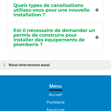
Quels types de canalisations
utilisez-vous pour une nouvelle
installation ?
Est-il nécessaire de demander un
permis de construire pour
installer des équipements de
plomberie ?
Nous intervenons aussi
Plombier
Plombier à Bréhat
Plombier à Guingamp
Plombier à Pabu
Menu
Plombier à Lamballe
Plombier à Pleudaniel
Plombier à Langueux
Accueil
Plombier à Lannion
Plombier à Lanvollon
Plomberie
Plombier à Lézardrieux
Plombier à Paimpol
Électricité