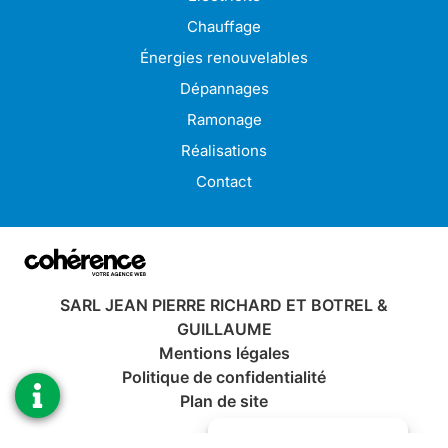
Plombier à Perros-Guirec
Plombier à Plérin
Chauffage
Plombier à Bégard
Plombier à Pordic
Énergies renouvelables
Plombier à Binic-Étables-sur-Mer
Plombier à Saint-Brieuc
Dépannages
Plombier à Trégueux
Plombier à Ploumagoar
Ramonage
Plombier à Tréguier
Plombier à Pontrieux
Réalisations
Contact
SARL JEAN PIERRE RICHARD ET BOTREL &
GUILLAUME
Mentions légales
Politique de confidentialité
Plan de site
Gérer le consentement