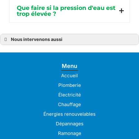
Que faire si la pression d'eau est
trop élevée ?
Nous intervenons aussi
Plombier
Plombier à Bréhat
Plombier à Guingamp
Plombier à Pabu
Menu
Plombier à Lamballe
Plombier à Pleudaniel
Accueil
Plombier à Langueux
Plombier à Lannion
Plombier à Lanvollon
Plomberie
Plombier à Lézardrieux
Plombier à Paimpol
Électricité
Plombier à Perros-Guirec
Plombier à Plérin
Chauffage
Plombier à Bégard
Plombier à Pordic
Énergies renouvelables
Plombier à Binic-Étables-sur-Mer
Plombier à Saint-Brieuc
Dépannages
Plombier à Trégueux
Plombier à Ploumagoar
Ramonage
Plombier à Tréguier