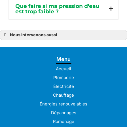
Que faire si ma pression d'eau
est trop faible ?
Nous intervenons aussi
Plombier
Plombier à Bréhat
Plombier à Guingamp
Plombier à Pabu
Menu
Plombier à Lamballe
Plombier à Pleudaniel
Plombier à Langueux
Accueil
Plombier à Lannion
Plombier à Lanvollon
Plomberie
Plombier à Lézardrieux
Plombier à Paimpol
Électricité
Plombier à Perros-Guirec
Plombier à Plérin
Chauffage
Plombier à Bégard
Plombier à Pordic
Énergies renouvelables
Plombier à Binic-Étables-sur-Mer
Plombier à Saint-Brieuc
Dépannages
Plombier à Trégueux
Plombier à Ploumagoar
Ramonage
Plombier à Tréguier
Plombier à Pontrieux