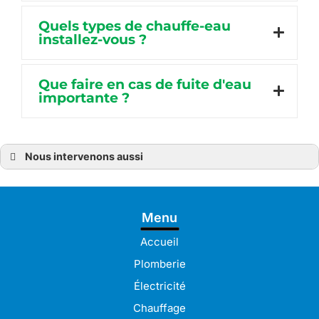
Quels types de chauffe-eau
installez-vous ?
Que faire en cas de fuite d'eau
importante ?
Nous intervenons aussi
Plombier
Plombier à Bréhat
Plombier à Guingamp
Plombier à Pabu
Menu
Plombier à Lamballe
Plombier à Pleudaniel
Plombier à Langueux
Accueil
Plombier à Lannion
Plombier à Lanvollon
Plomberie
Plombier à Lézardrieux
Plombier à Paimpol
Électricité
Plombier à Perros-Guirec
Plombier à Plérin
Chauffage
Plombier à Bégard