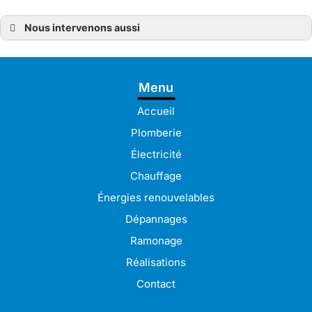
Nous intervenons aussi
Ramonage
Ramonage à Bréhat
Ramonage à Guingamp
Ramonage à Pabu
Menu
Ramonage à Lamballe
Ramonage à Pleudaniel
Ramonage à Langueux
Accueil
Ramonage à Lannion
Ramonage à Lanvollon
Plomberie
Ramonage à Lézardrieux
Ramonage à Paimpol
Électricité
Ramonage à Perros-Guirec
Ramonage à Plérin
Chauffage
Ramonage à Bégard
Ramonage à Pordic
Énergies renouvelables
Ramonage à Binic-Étables-sur-Mer
Ramonage à Saint-Brieuc
Dépannages
Ramonage à Trégueux
Ramonage à Ploumagoar
Ramonage
Ramonage à Tréguier
Ramonage à Pontrieux
Réalisations
Contact