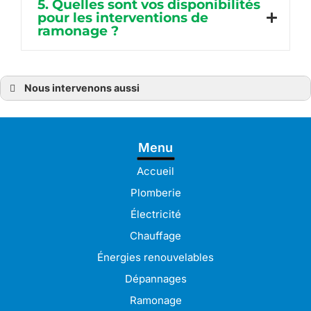
5. Quelles sont vos disponibilités
pour les interventions de
ramonage ?
Nous intervenons aussi
Ramonage
Ramonage à Bréhat
Ramonage à Guingamp
Ramonage à Pabu
Menu
Ramonage à Lamballe
Ramonage à Pleudaniel
Ramonage à Langueux
Accueil
Ramonage à Lannion
Ramonage à Lanvollon
Plomberie
Ramonage à Lézardrieux
Ramonage à Paimpol
Électricité
Ramonage à Perros-Guirec
Ramonage à Plérin
Chauffage
Ramonage à Bégard
Ramonage à Pordic
Énergies renouvelables
Ramonage à Binic-Étables-sur-Mer
Ramonage à Saint-Brieuc
Dépannages
Ramonage à Trégueux
Ramonage à Ploumagoar
Ramonage
Ramonage à Tréguier