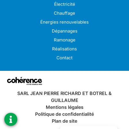
Ramonage à Paimpol
Électricité
Ramonage à Perros-Guirec
Ramonage à Plérin
Chauffage
Ramonage à Bégard
Ramonage à Pordic
Énergies renouvelables
Ramonage à Binic-Étables-sur-Mer
Ramonage à Saint-Brieuc
Dépannages
Ramonage à Trégueux
Ramonage à Ploumagoar
Ramonage
Ramonage à Tréguier
Ramonage à Pontrieux
Réalisations
Contact
SARL JEAN PIERRE RICHARD ET BOTREL &
GUILLAUME
Mentions légales
Politique de confidentialité
Plan de site