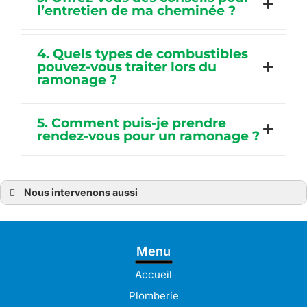
l’entretien de ma cheminée ?
4. Quels types de combustibles
pouvez-vous traiter lors du
ramonage ?
5. Comment puis-je prendre
rendez-vous pour un ramonage ?
Nous intervenons aussi
Ramonage
Ramonage à Bréhat
Ramonage à Guingamp
Ramonage à Pabu
Menu
Ramonage à Lamballe
Ramonage à Pleudaniel
Ramonage à Langueux
Accueil
Ramonage à Lannion
Ramonage à Lanvollon
Plomberie
Ramonage à Lézardrieux