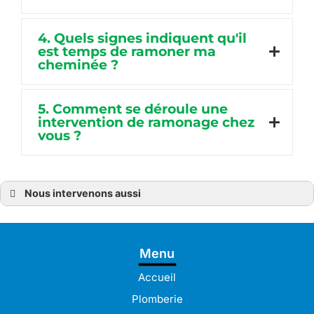
4. Quels signes indiquent qu'il
est temps de ramoner ma
cheminée ?
5. Comment se déroule une
intervention de ramonage chez
vous ?
Nous intervenons aussi
Ramonage
Ramonage à Bréhat
Ramonage à Guingamp
Ramonage à Pabu
Menu
Ramonage à Lamballe
Ramonage à Pleudaniel
Ramonage à Langueux
Accueil
Ramonage à Lannion
Ramonage à Lanvollon
Plomberie
Ramonage à Lézardrieux