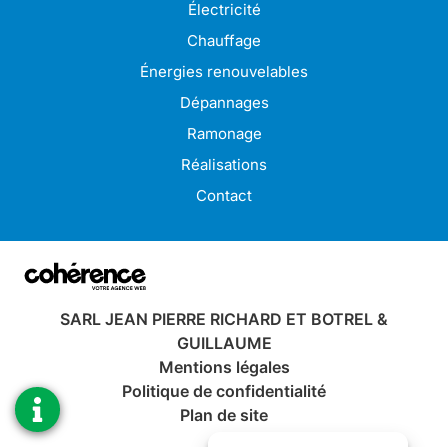
Ramonage à Paimpol
Électricité
Ramonage à Perros-Guirec
Ramonage à Plérin
Chauffage
Ramonage à Bégard
Ramonage à Pordic
Énergies renouvelables
Ramonage à Binic-Étables-sur-Mer
Ramonage à Saint-Brieuc
Dépannages
Ramonage à Trégueux
Ramonage à Ploumagoar
Ramonage
Ramonage à Tréguier
Ramonage à Pontrieux
Réalisations
Contact
SARL JEAN PIERRE RICHARD ET BOTREL &
GUILLAUME
Mentions légales
Politique de confidentialité
Plan de site