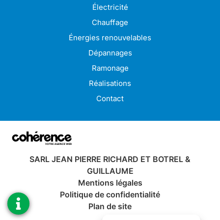
Ramonage à Paimpol
Électricité
Ramonage à Perros-Guirec
Ramonage à Plérin
Chauffage
Ramonage à Bégard
Ramonage à Pordic
Énergies renouvelables
Ramonage à Binic-Étables-sur-Mer
Ramonage à Saint-Brieuc
Dépannages
Ramonage à Trégueux
Ramonage à Ploumagoar
Ramonage
Ramonage à Tréguier
Ramonage à Pontrieux
Réalisations
Contact
SARL JEAN PIERRE RICHARD ET BOTREL &
GUILLAUME
Mentions légales
Politique de confidentialité
Plan de site