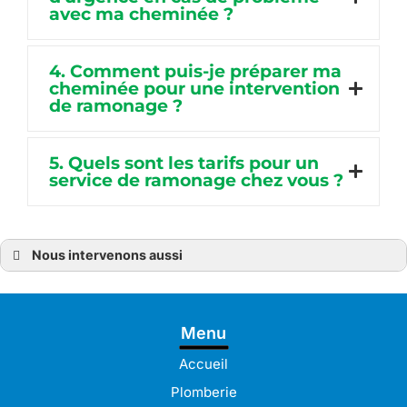
avec ma cheminée ?
4. Comment puis-je préparer ma
cheminée pour une intervention
de ramonage ?
5. Quels sont les tarifs pour un
service de ramonage chez vous ?
Nous intervenons aussi
Ramonage
Ramonage à Bréhat
Ramonage à Guingamp
Ramonage à Pabu
Menu
Ramonage à Lamballe
Ramonage à Pleudaniel
Ramonage à Langueux
Accueil
Ramonage à Lannion
Ramonage à Lanvollon
Plomberie
Ramonage à Lézardrieux