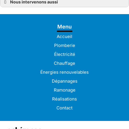
Nous intervenons aussi
Électricien
Électricien à Bréhat
Électricien à Lanvollon
Électricien à Lézardrieux
Menu
Électricien à Paimpol
Électricien à Plérin
Électricien à Bégard
Accueil
Électricien à Pordic
Électricien à Binic-Étables-sur-Mer
Plomberie
Électricien à Saint-Brieuc
Électricien à Trégueux
Électricité
Électricien à Ploumagoar
Électricien à Langueux
Chauffage
Électricien à Lannion
Électricien à Guingamp
Énergies renouvelables
Électricien à Pabu
Électricien à Lamballe
Dépannages
Électricien à Pleudaniel
Électricien à Perros-Guirec
Ramonage
Électricien à Tréguiers
Électricien à Pontrieux
Réalisations
Contact