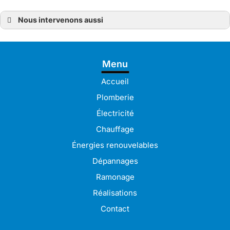
Nous intervenons aussi
Électricien
Électricien à Bréhat
Électricien à Lanvollon
Électricien à Lézardrieux
Menu
Électricien à Paimpol
Électricien à Plérin
Électricien à Bégard
Accueil
Électricien à Pordic
Électricien à Binic-Étables-sur-Mer
Plomberie
Électricien à Saint-Brieuc
Électricien à Trégueux
Électricité
Électricien à Ploumagoar
Électricien à Langueux
Chauffage
Électricien à Lannion
Électricien à Guingamp
Énergies renouvelables
Électricien à Pabu
Électricien à Lamballe
Dépannages
Électricien à Pleudaniel
Électricien à Perros-Guirec
Ramonage
Électricien à Tréguiers
Électricien à Pontrieux
Réalisations
Contact