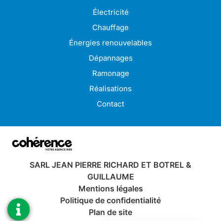
Électricien à Saint-Brieuc
Électricien à Trégueux
Électricité
Électricien à Ploumagoar
Électricien à Langueux
Chauffage
Électricien à Lannion
Électricien à Guingamp
Énergies renouvelables
Électricien à Pabu
Électricien à Lamballe
Dépannages
Électricien à Pleudaniel
Électricien à Perros-Guirec
Ramonage
Électricien à Tréguiers
Électricien à Pontrieux
Réalisations
Contact
SARL JEAN PIERRE RICHARD ET BOTREL &
GUILLAUME
Mentions légales
Politique de confidentialité
Plan de site