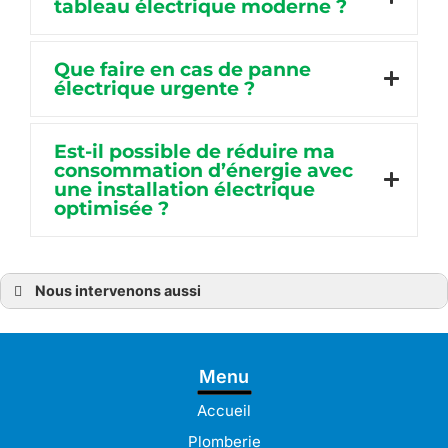
tableau électrique moderne ?
Que faire en cas de panne
électrique urgente ?
Est-il possible de réduire ma
consommation d’énergie avec
une installation électrique
optimisée ?
Nous intervenons aussi
Électricien
Électricien à Bréhat
Électricien à Lanvollon
Électricien à Lézardrieux
Menu
Électricien à Paimpol
Électricien à Plérin
Électricien à Bégard
Accueil
Électricien à Pordic
Électricien à Binic-Étables-sur-Mer
Plomberie