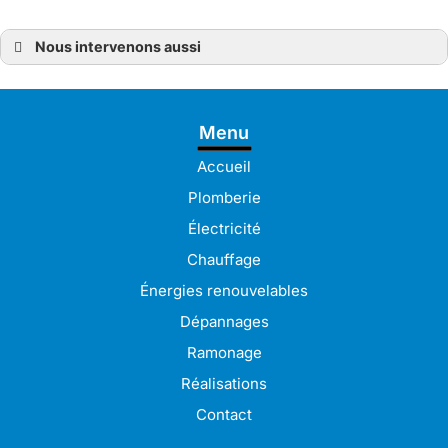
Nous intervenons aussi
Électricien
Électricien à Bréhat
Électricien à Lanvollon
Électricien à Lézardrieux
Menu
Électricien à Paimpol
Électricien à Plérin
Électricien à Bégard
Accueil
Électricien à Pordic
Électricien à Binic-Étables-sur-Mer
Plomberie
Électricien à Saint-Brieuc
Électricien à Trégueux
Électricité
Électricien à Ploumagoar
Électricien à Langueux
Chauffage
Électricien à Lannion
Électricien à Guingamp
Énergies renouvelables
Électricien à Pabu
Électricien à Lamballe
Dépannages
Électricien à Pleudaniel
Électricien à Perros-Guirec
Ramonage
Électricien à Tréguiers
Électricien à Pontrieux
Réalisations
Contact