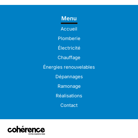
Électricien à Bréhat
Électricien à Lanvollon
Électricien à Lézardrieux
Menu
Électricien à Paimpol
Électricien à Plérin
Électricien à Bégard
Accueil
Électricien à Pordic
Électricien à Binic-Étables-sur-Mer
Plomberie
Électricien à Saint-Brieuc
Électricien à Trégueux
Électricité
Électricien à Ploumagoar
Électricien à Langueux
Chauffage
Électricien à Lannion
Électricien à Guingamp
Énergies renouvelables
Électricien à Pabu
Électricien à Lamballe
Dépannages
Électricien à Pleudaniel
Électricien à Perros-Guirec
Ramonage
Électricien à Tréguiers
Électricien à Pontrieux
Réalisations
Contact