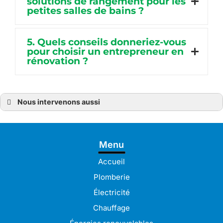
solutions de rangement pour les
petites salles de bains ?
5. Quels conseils donneriez-vous
pour choisir un entrepreneur en
rénovation ?
Nous intervenons aussi
Rénovation de salle de bains
Rénovation de salle de bains à Bréhat
Rénovation de salle de bains à Lanvollon
Rénovation de salle de bains à Lézardrieux
Menu
Rénovation de salle de bains à Paimpol
Rénovation de salle de bains à Pordic
Rénovation de salle de bains à Binic-Étables-sur-Mer
Accueil
Rénovation de salle de bains à Guingamp
Rénovation de salle de bains à Pabu
Plomberie
Rénovation de salle de bains à Lamballe
Rénovation de salle de bains à Pleudaniel
Électricité
Rénovation de salle de bains à Langueux
Rénovation de salle de bains à Lannion
Chauffage
Rénovation de salle de bains à Perros-Guirec
Rénovation de salle de bains à Plérin