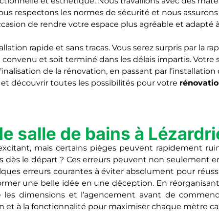
onctionnelle et esthétique. Nous travaillons avec des mat
si, nous respectons les normes de sécurité et nous assur
casion de rendre votre espace plus agréable et adapté à
ation rapide et sans tracas. Vous serez surpris par la rap
 convenu et soit terminé dans les délais impartis. Votre 
a finalisation de la rénovation, en passant par l’installa
et découvrir toutes les possibilités pour votre
rénovatio
e salle de bains à Lézardr
e excitant, mais certains pièges peuvent rapidement rui
 dès le départ ? Ces erreurs peuvent non seulement ent
 quelques erreurs courantes à éviter absolument pour réus
rmer une belle idée en une déception. En réorganisant m
e les dimensions et l’agencement avant de commencer
ion et à la fonctionnalité pour maximiser chaque mètre ca