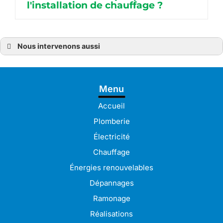
l'installation de chauffage ?
Nous intervenons aussi
Chauffagiste
Chauffagiste à Bréhat
Chauffagiste à Guingamp
Chauffagiste à Pabu
Menu
Chauffagiste à Lamballe
Chauffagiste à Pleudaniel
Chauffagiste à Langueux
Accueil
Chauffagiste à Lannion
Chauffagiste à Lanvollon
Plomberie
Chauffagiste à Lézardrieux
Chauffagiste à Paimpol
Électricité
Chauffagiste à Perros-Guirec
Chauffagiste à Plérin
Chauffage
Chauffagiste à Bégard
Chauffagiste à Pordic
Énergies renouvelables
Chauffagiste à Binic-Étables-sur-Mer
Chauffagiste à Saint-Brieuc
Dépannages
Chauffagiste à Trégueux
Chauffagiste à Ploumagoar
Ramonage
Chauffagiste à Tréguier
Chauffagiste à Pontrieux
Réalisations